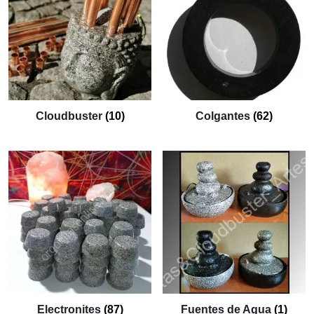
Cloudbuster
(10)
Colgantes
(62)
Electronites
(87)
Fuentes de Agua
(1)