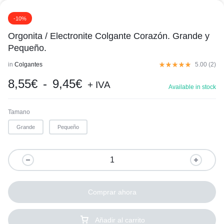
-10%
Orgonita / Electronite Colgante Corazón. Grande y
Pequeño.
1/10
in
Colgantes
5.00 (
2
)
8,55
€
-
9,45
€
+ IVA
Available in stock
Tamano
Grande
Pequeño
Comprar ahora
Añadir al carrito