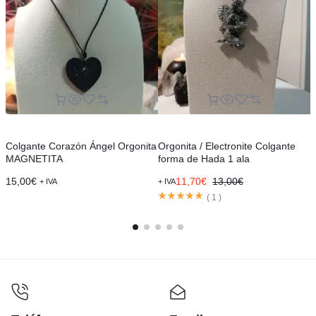
Colgante Corazón Ángel Orgonita
Orgonita / Electronite Colgante
C
MAGNETITA
forma de Hada 1 ala
15,00
€
11,70
€
13,00
€
2
+ IVA
+ IVA
(
1
)