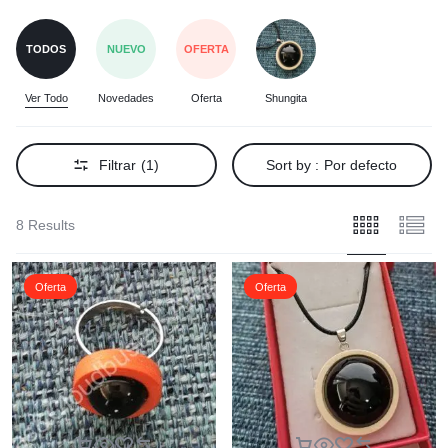
TODOS
NUEVO
OFERTA
Ver Todo
Novedades
Oferta
Shungita
Filtrar
(1)
Sort by :
Por defecto
8 Results
Oferta
Oferta