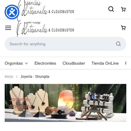
Orgonitas
Electronites
Cloudbuster
Tienda OnLine
Pr
Inicio
Joyería - Shungita
Joyería -
Shungita