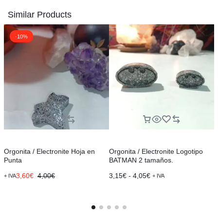
Similar Products
-10%
Orgonita / Electronite Hoja en
Orgonita / Electronite Logotipo
O
Punta
BATMAN 2 tamaños.
d
3,60
€
4,00
€
3,15
€
-
4,05
€
+ IVA
+ IVA
+