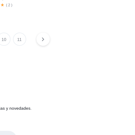
(
2
)
10
11
cias y novedades.