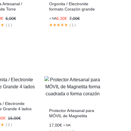
a Artesanal /
Orgonita / Electronite
ite Torre
formato Corazón grande
a
0
€
6,00
€
6,30
€
7,00
€
+ IVA
(
1
)
(
1
)
 / Electronite
e Grande 4 lados
Protector Artesanal para
MÓVIL de Magnetita
40
€
16,00
€
forma cuadrada o forma
(
2
)
17,00
€
+ IVA
corazón