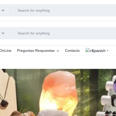
Spanish
 OnLine
Preguntas-Respuestas
Contacto
▼
a Aluminio
General
a Hierro
Sobre Orgonitas
etita
Sobre Electronites
gita
Pedidos y Formas de Pago
tes de Agua
aras