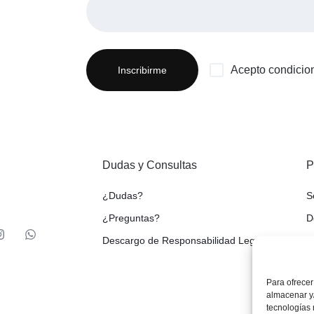
Acepto condicio
Dudas y Consultas
P
¿Dudas?
S
¿Preguntas?
D
Descargo de Responsabilidad Legal
P
A
Para ofrecer
P
almacenar y/
tecnologías