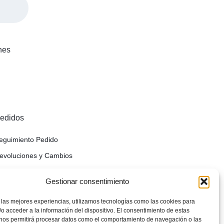
nes
edidos
eguimiento Pedido
evoluciones y Cambios
olítica de Privacidad
Gestionar consentimiento
viso Legal
 las mejores experiencias, utilizamos tecnologías como las cookies para
olítica de cookies (UE)
o acceder a la información del dispositivo. El consentimiento de estas
 nos permitirá procesar datos como el comportamiento de navegación o las