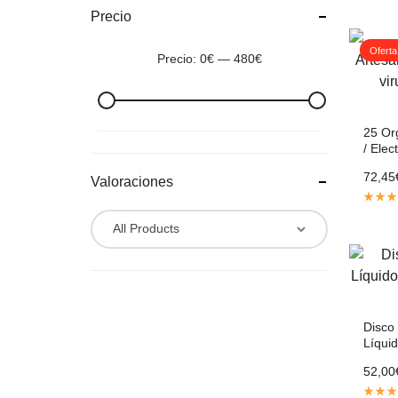
Precio
Oferta
Precio:
0€
—
480€
25 Or
/ Elec
alumi
72,45
Valoraciones
All Products
Disco 
Líquid
EMF.
52,00