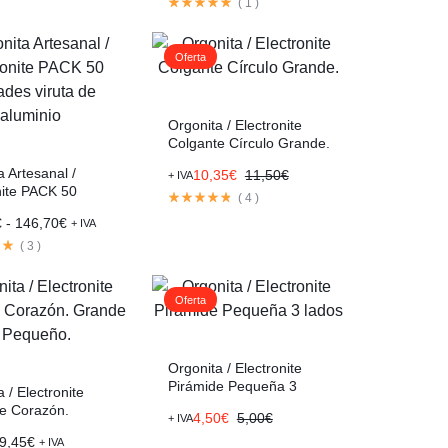
(
1
)
Oferta
Orgonita / Electronite
Colgante Círculo Grande.
a Artesanal /
10,35
€
11,50
€
+ IVA
nite PACK 50
(
4
)
s viruta de
€
-
146,70
€
+ IVA
o
(
3
)
Oferta
Orgonita / Electronite
Pirámide Pequeña 3
 / Electronite
lados
e Corazón.
4,50
€
5,00
€
+ IVA
 y Pequeño.
9,45
€
+ IVA