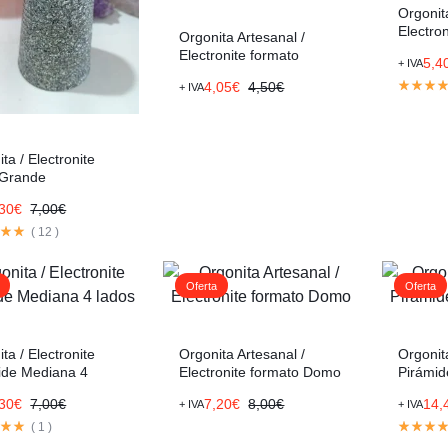
Orgonit
Electron
Orgonita Artesanal /
Pequeñ
Electronite formato
5,4
+ IVA
Magdalena
4,05
€
4,50
€
+ IVA
ta / Electronite
 Grande
,30
€
7,00
€
(
12
)
Oferta
Oferta
ta / Electronite
Orgonita Artesanal /
Orgonita
ide Mediana 4
Electronite formato Domo
Pirámid
,30
€
7,00
€
7,20
€
8,00
€
14,
+ IVA
+ IVA
(
1
)