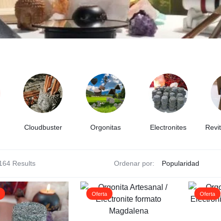
Cloudbuster
Orgonitas
Electronites
Revi
l
al
164 Results
Ordenar por:
Oferta
Oferta