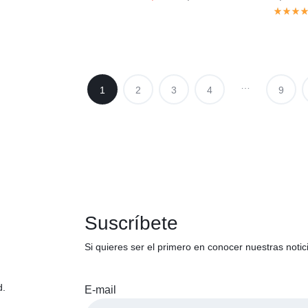
…
1
2
3
4
9
Suscríbete
Si quieres ser el primero en conocer nuestras noti
d.
E-mail