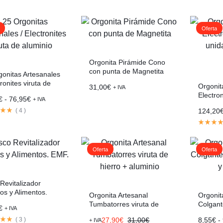
Oferta
Orgonita Pirámide Cono
con punta de Magnetita
gonitas Artesanales
tronites viruta de
Orgonit
31,00
€
+ IVA
nio
Electro
€
-
76,95
€
+ IVA
unidade
(
4
)
124,20
alumini
Oferta
Oferta
Revitalizador
os y Alimentos.
Orgonita Artesanal
Orgonita
Tumbatorres viruta de
Colgant
€
+ IVA
hierro + aluminio
Grande
(
3
)
27,90
€
31,00
€
8,55
€
-
+ IVA