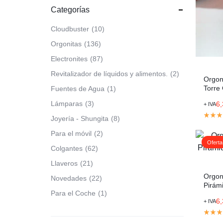
Categorías
Cloudbuster
10
Orgonitas
136
Electronites
87
Revitalizador de líquidos y alimentos.
2
Orgoni
Torre
Fuentes de Agua
1
Lámparas
3
6
+ IVA
Joyería - Shungita
8
Para el móvil
2
Oferta
Colgantes
62
Llaveros
21
Orgoni
Novedades
22
Pirám
Para el Coche
1
lados
6
+ IVA