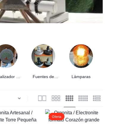
talizador de
Fuentes de
Lámparas
Joyería -
íquidos y
Agua
Shungita
imentos.
Oferta