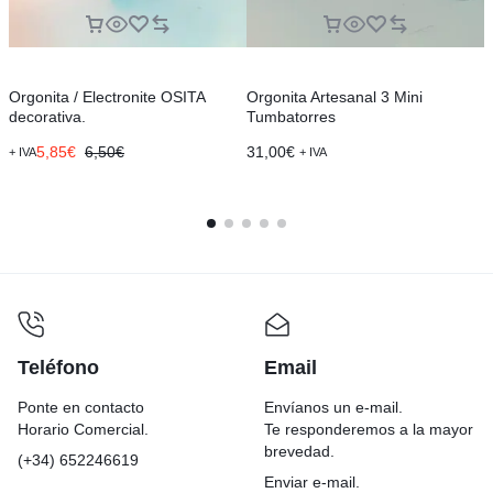
Orgonita / Electronite OSITA
Orgonita Artesanal 3 Mini
O
decorativa.
Tumbatorres
H
l
5,85
€
6,50
€
31,00
€
2
+ IVA
+ IVA
Teléfono
Email
Ponte en contacto
Envíanos un e-mail.
Horario Comercial.
Te responderemos a la mayor
brevedad.
(+34) 652246619
Enviar e-mail.